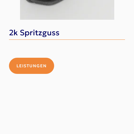
2k Spritzguss
M
LEISTUNGEN