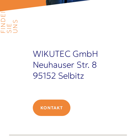
N
S
S
I
E
U
N
S
O
F
I
N
D
E
WIKUTEC GmbH
Neuhauser Str. 8
95152 Selbitz
KONTAKT